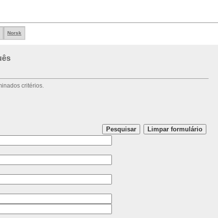
Norsk
uês
nados critérios.