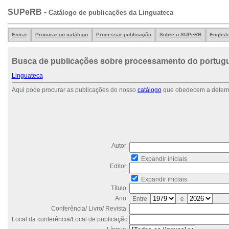
SUPeRB -
Catálogo de publicações da Linguateca
Entrar
Procurar no catálogo
Processar publicação
Sobre o SUPeRB
English
Busca de publicações sobre processamento do portug
Linguateca
Aqui pode procurar as publicações do nosso
catálogo
que obedecem a determi
Autor
Expandir iniciais
Editor
Expandir iniciais
Título
Ano
Entre
e
Conferência/ Livro/ Revista
Local da conferência/Local de publicação