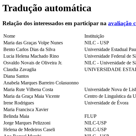
Tradução automática
Relação dos interessados em participar na
avaliação 
Nome
Instituição
Maria das Graças Volpe Nunes
NILC - USP
Bento Carlos Dias da Silva
Universidade Estadual Paul
Lucia Helena Machado Rino
Universidade Federal de S
Osvaldo Novais de Oliveira Jr.
NILC - Universidade de S
Claudia Zavaglia
UNIVERSIDADE ESTAD
Diana Santos
Anabela Marques Barreiro Colasuonno
Maria Rute Vilhena Costa
Universidade Nova de Lis
Maria da Graça Maia Vicente
Centro de Linguística da 
Irene Rodrigues
Universidade de Évora
Maria Francisca Xavier
Belinda Maia
FLUP
Jorge Marques Pelizzoni
NILC-USP
Helena de Medeiros Caseli
NILC-USP