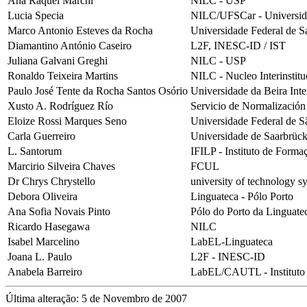
Ana Raquel Marchi
NILC - USP
Lucia Specia
NILC/UFSCar - Universida
Marco Antonio Esteves da Rocha
Universidade Federal de S
Diamantino António Caseiro
L2F, INESC-ID / IST
Juliana Galvani Greghi
NILC - USP
Ronaldo Teixeira Martins
NILC - Nucleo Interinstit
Paulo José Tente da Rocha Santos Osório
Universidade da Beira Inte
Xusto A. Rodríguez Río
Servicio de Normalización
Eloize Rossi Marques Seno
Universidade Federal de S
Carla Guerreiro
Universidade de Saarbrüc
L. Santorum
IFILP - Instituto de Forma
Marcirio Silveira Chaves
FCUL
Dr Chrys Chrystello
university of technology sy
Debora Oliveira
Linguateca - Pólo Porto
Ana Sofia Novais Pinto
Pólo do Porto da Linguate
Ricardo Hasegawa
NILC
Isabel Marcelino
LabEL-Linguateca
Joana L. Paulo
L2F - INESC-ID
Anabela Barreiro
LabEL/CAUTL - Instituto 
Última alteração: 5 de Novembro de 2007