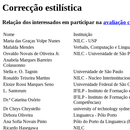
Correcção estilística
Relação dos interessados em participar na
avaliação 
Nome
Instituição
Maria das Graças Volpe Nunes
NILC - USP
Mafalda Mendes
Verbalis, Computação e Lingu
Osvaldo Novais de Oliveira Jr.
NILC - Universidade de São P
Anabela Marques Barreiro
Colasuonno
Stella e. O. Tagnin
Universidade de São Paulo
Ronaldo Teixeira Martins
NILC - Nucleo Interinstitucio
Eloize Rossi Marques Seno
Universidade Federal de São C
L. Santorum
IFILP - Instituto de Formação
IFILP - Instituto de Formação 
Dr.ª Catarina Osório
Competências)
Dr Chrys Chrystello
university of technology sydne
Debora Oliveira
Linguateca - Pólo Porto
Ana Sofia Novais Pinto
Pólo do Porto da Linguateca (
Ricardo Hasegawa
NILC